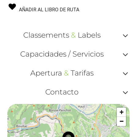
AÑADIR AL LIBRO DE RUTA
Classements
&
Labels
Af
Capacidades / Servicios
ou
Af
ma
Apertura
&
Tarifas
ou
le
Af
ma
Contacto
la
ou
le
Af
ma
la
+
ou
le
−
ma
ou