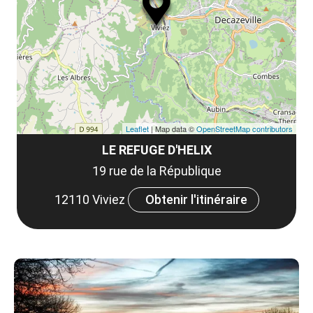
le
et
co
tar
Leaflet
| Map data ©
OpenStreetMap contributors
LE REFUGE D'HELIX
19 rue de la République
12110 Viviez
Obtenir l'itinéraire