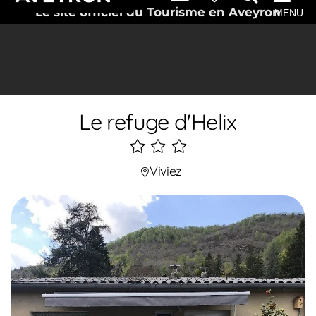
Le site officiel du Tourisme en Aveyron
MENU
Le refuge d'Helix
3
étoiles
Viviez