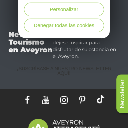
Personalizar
Denegar todas las cookies
No se pierda nuestro
Newsletter
mensual newsletter y
Tourismo
déjese inspirar para
en Aveyron
disfrutar de su estancia en
el Aveyron.
¡SUSCRÍBASE A NUESTRO NEWSLETTER
AQUÍ!
Newsletter