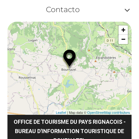
Af
ma
Contacto
la
ou
le
Af
ma
la
+
ou
le
−
ma
ou
le
et
co
tar
Leaflet
| Map data ©
OpenStreetMap contributors
OFFICE DE TOURISME DU PAYS RIGNACOIS -
BUREAU D'INFORMATION TOURISTIQUE DE