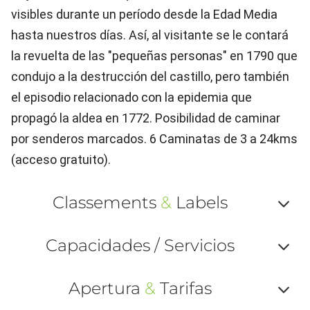
visibles durante un período desde la Edad Media
hasta nuestros días. Así, al visitante se le contará
la revuelta de las "pequeñas personas" en 1790 que
condujo a la destrucción del castillo, pero también
el episodio relacionado con la epidemia que
propagó la aldea en 1772. Posibilidad de caminar
por senderos marcados. 6 Caminatas de 3 a 24kms
(acceso gratuito).
Classements
&
Labels
Af
Capacidades / Servicios
ou
Af
ma
Apertura
&
Tarifas
ou
le