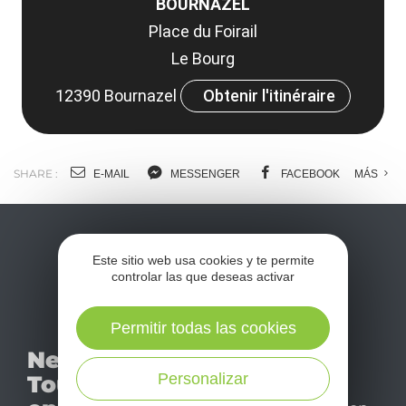
BOURNAZEL
Place du Foirail
Le Bourg
12390 Bournazel
Obtenir l'itinéraire
SHARE :
E-MAIL
MESSENGER
FACEBOOK
MÁS
Este sitio web usa cookies y te permite
controlar las que deseas activar
Permitir todas las cookies
No se pierda nuestro
Newsletter
mensual newsletter y
Personalizar
Tourismo
déjese inspirar para