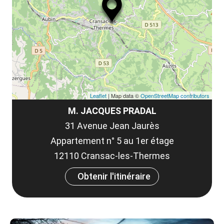
le
co
Leaflet
| Map data ©
OpenStreetMap contributors
M. JACQUES PRADAL
31 Avenue Jean Jaurès
Appartement n° 5 au 1er étage
12110 Cransac-les-Thermes
Obtenir l'itinéraire