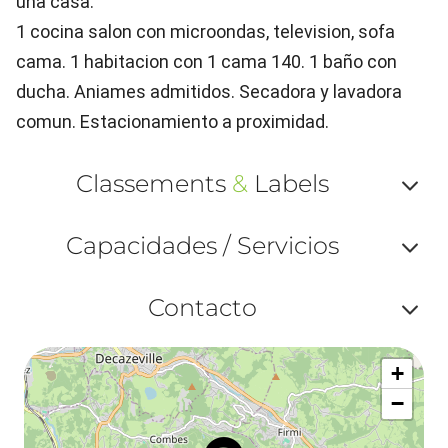
una casa.
1 cocina salon con microondas, television, sofa
cama. 1 habitacion con 1 cama 140. 1 baño con
ducha. Aniames admitidos. Secadora y lavadora
comun. Estacionamiento a proximidad.
Classements
&
Labels
Af
Capacidades / Servicios
ou
Af
ma
Contacto
ou
le
Af
ma
la
+
ou
le
−
ma
la