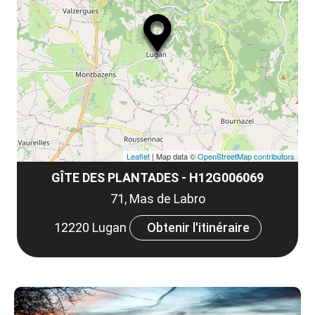
ma
ou
le
et
co
tar
Leaflet
| Map data ©
OpenStreetMap contributors
GÎTE DES PLANTADES - H12G006069
71, Mas de Labro
12220 Lugan
Obtenir l'itinéraire