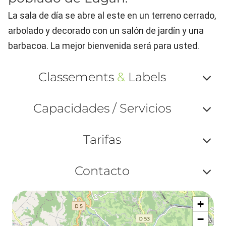
La sala de día se abre al este en un terreno cerrado,
arbolado y decorado con un salón de jardín y una
barbacoa. La mejor bienvenida será para usted.
Classements
&
Labels
Af
Capacidades / Servicios
ou
Af
ma
Tarifas
ou
le
Af
ma
Contacto
la
ou
le
Af
ma
la
+
ou
le
−