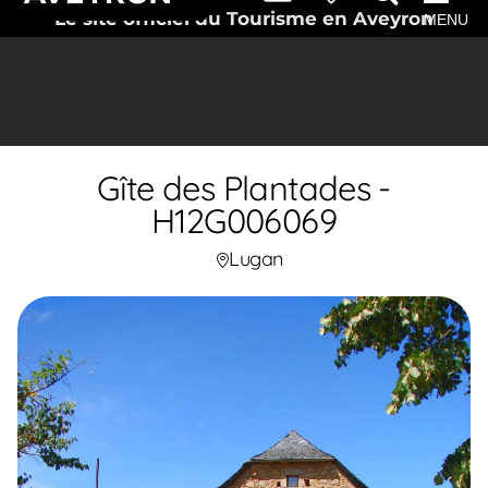
Le site officiel du Tourisme en Aveyron
MENU
Gîte des Plantades -
H12G006069
Lugan