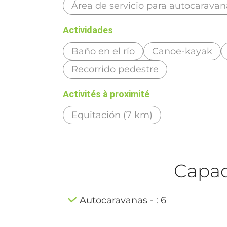
Área de servicio para autocaravan
Actividades
Baño en el río
Canoe-kayak
Recorrido pedestre
Activités à proximité
Equitación (7 km)
Capaci
Autocaravanas - : 6