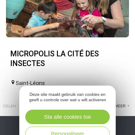
MICROPOLIS LA CITÉ DES
INSECTES
Saint-Léons
Deze site maakt gebruik van cookies en
geeft u controle over wat u wilt activeren
DELEN :
E-MAIL
MESSENGER
FACEBOOK
MEER
Sta alle cookies toe
Personaliseer