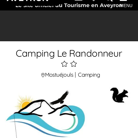
Le site officiel du Tourisme en Aveyron
MENU
Camping Le Randonneur
2
étoiles
Mostuéjouls
Camping