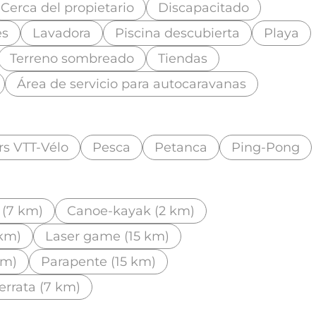
Cerca del propietario
Discapacitado
es
Lavadora
Piscina descubierta
Playa
Terreno sombreado
Tiendas
Área de servicio para autocaravanas
rs VTT-Vélo
Pesca
Petanca
Ping-Pong
i (7 km)
Canoe-kayak (2 km)
 km)
Laser game (15 km)
km)
Parapente (15 km)
ferrata (7 km)