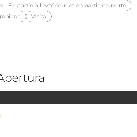
n - En partie à l'extérieur et en partie couverte
propieda
Visita
Apertura
0