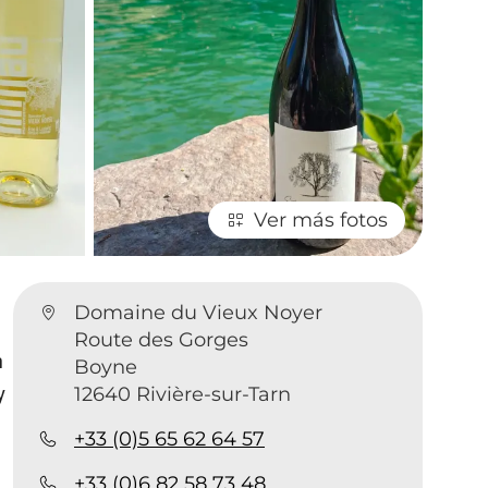
Ver más fotos
Domaine du Vieux Noyer
Route des Gorges
n
Boyne
y
12640 Rivière-sur-Tarn
+33 (0)5 65 62 64 57
+33 (0)6 82 58 73 48