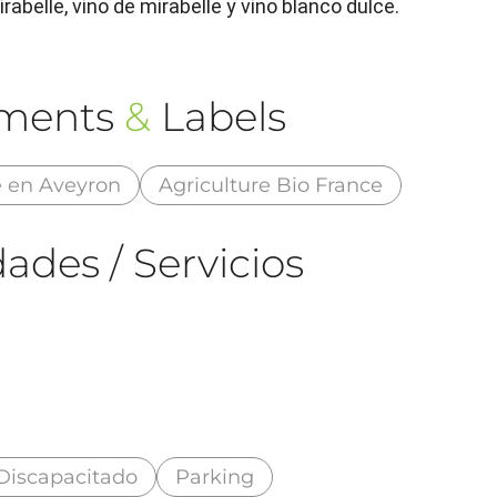
rabelle, vino de mirabelle y vino blanco dulce.
ements
&
Labels
é en Aveyron
Agriculture Bio France
ades / Servicios
Discapacitado
Parking