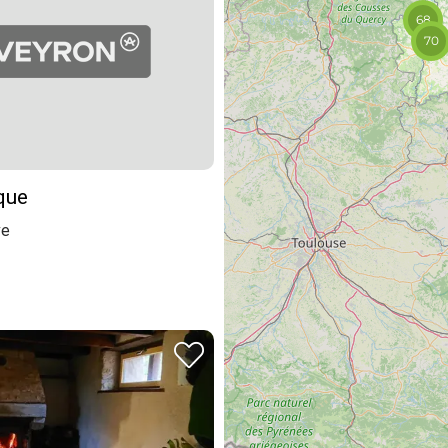
68
70
que
ve