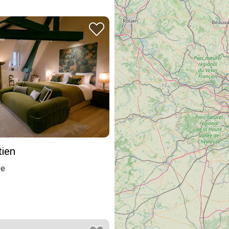
tien
ve