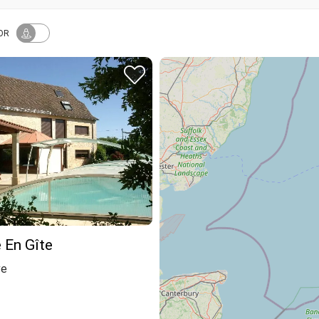
OR
 En Gîte
ve