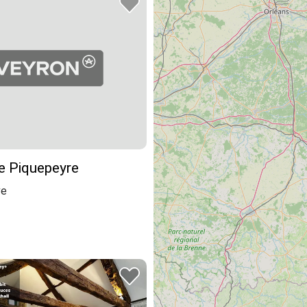
e Piquepeyre
ve