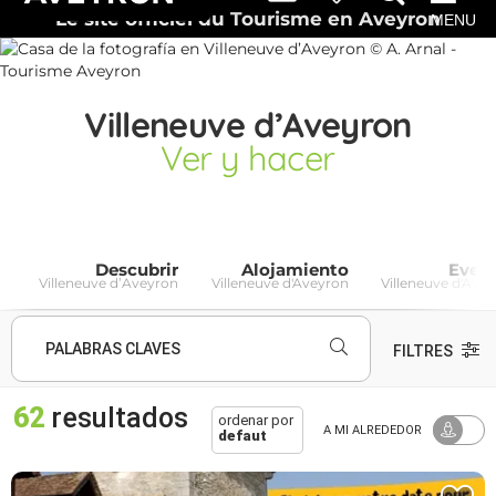
Le site officiel du Tourisme en Aveyron
MENU
Villeneuve d’Aveyron
Ver y hacer
Descubrir
Alojamiento
Even
Villeneuve d’Aveyron
Villeneuve d'Aveyron
Villeneuve d'Ave
PALABRAS CLAVES
FILTRES
62
resultados
ordenar por
A MI ALREDEDOR
defaut