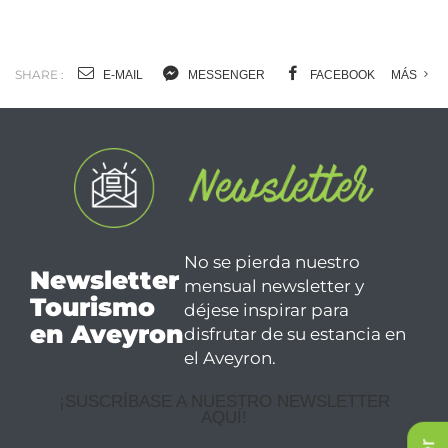
SHARE :
E-MAIL
MESSENGER
FACEBOOK
MÁS
No se pierda nuestro
Newsletter
mensual newsletter y
Tourismo
déjese inspirar para
en Aveyron
disfrutar de su estancia en
el Aveyron.
¡SUSCRÍBASE A NUESTRO NEWSLETTER
AQUÍ!