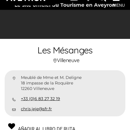
Le site officiel du Tourisme en Aveyron
MENU
Les Mésanges
Villeneuve
Meublé de Mme et M. Deligne
18 impasse de la Roquière
12260 Villeneuve
+33 (0)6 83 27 32 19
chris.jeje@sfr.fr
AÑADIR AL LIBRO DE RUTA