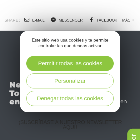
SHARE :
E-MAIL
MESSENGER
FACEBOOK
MÁS
Este sitio web usa cookies y te permite
controlar las que deseas activar
Permitir todas las cookies
No se pierda nuestro
Personalizar
Newsletter
mensual newsletter y
Tourismo
déjese inspirar para
Denegar todas las cookies
en Aveyron
disfrutar de su estancia en
el Aveyron.
¡SUSCRÍBASE A NUESTRO NEWSLETTER
AQUÍ!