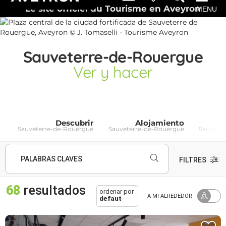
Le site officiel du Tourisme en Aveyron
MENU
Sauveterre-de-Rouergue
Ver y hacer
Descubrir
Alojamiento
Sauveterre-de-Rouergue
Sauveterre-de-Rouergue
Sauvete
PALABRAS CLAVES
FILTRES
68
resultados
ordenar por
A MI ALREDEDOR
defaut