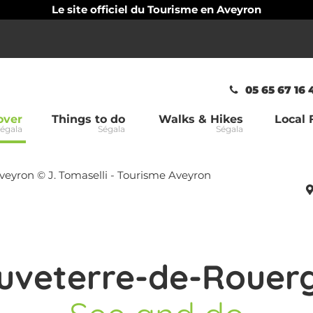
Le site officiel du Tourisme en Aveyron
05 65 67 16
over
Things to do
Walks & Hikes
Local 
égala
Ségala
Ségala
la
uveterre-de-Rouer