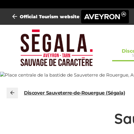
Official Tourism website
Mini-
Disc
S
site
EN
Sega
Discover Sauveterre-de-Rouergue (Ségala)
Sa