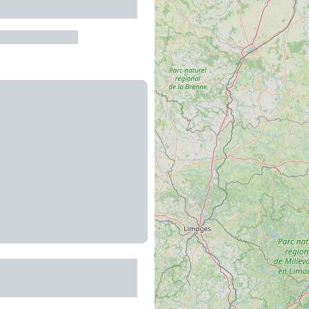
re-de-Rouergue
métiers d'art du Pays