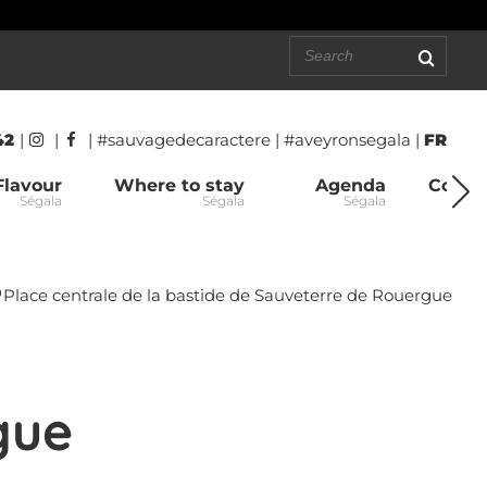
 42
|
|
| #sauvagedecaractere | #aveyronsegala |
FR
Flavour
Where to stay
Agenda
Conta
Ségala
Ségala
Ségala
Place centrale de la bastide de Sauveterre de Rouergue
gue