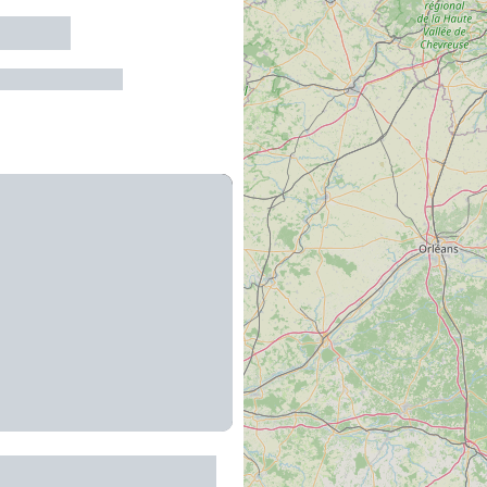
e Knife
re-de-Rouergue
outique Fascination