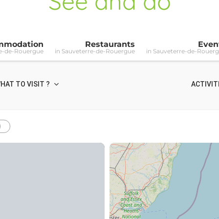
See and do
mmodation
Restaurants
Even
re-de-Rouergue
in Sauveterre-de-Rouergue
in Sauveterre-de-Rouer
HAT TO VISIT ?
ACTIVIT