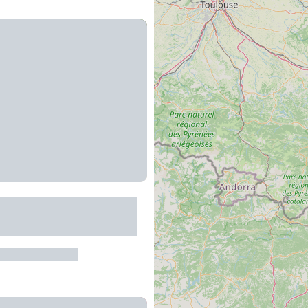
 trésor "Mystère à
e"
re-de-Rouergue