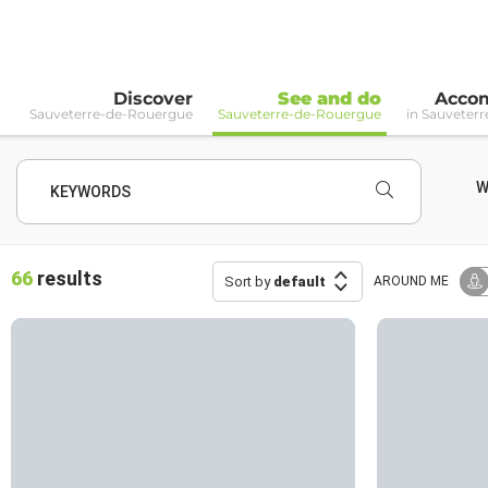
Discover
See and do
Acco
Sauveterre-de-Rouergue
Sauveterre-de-Rouergue
in Sauveter
W
KEYWORDS
66
results
Sort by
default
AROUND ME