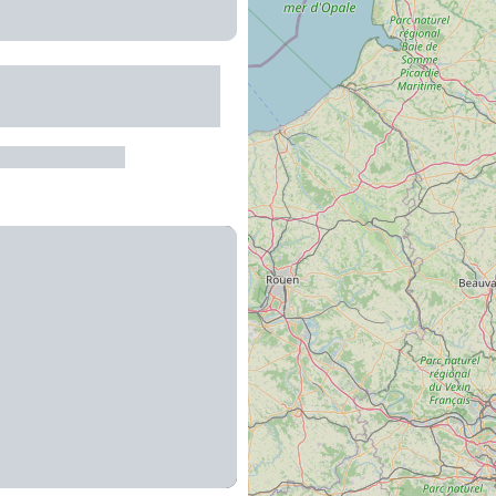
e Leisure Area -
g Pool
re-de-Rouergue