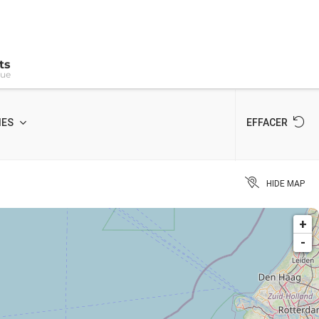
ts
gue
IES
EFFACER
HIDE MAP
+
-