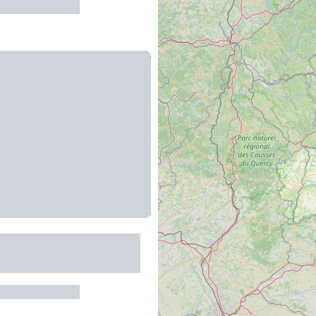
re-de-Rouergue
ebarthes - Créateur
ier
re-de-Rouergue