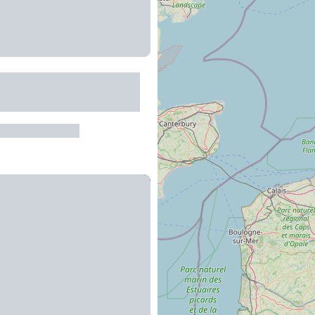
"Oreilles en balade" à
re-de-Rouergue
re-de-Rouergue