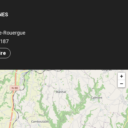
NES
e-Rouergue
.3187
ire
+
−