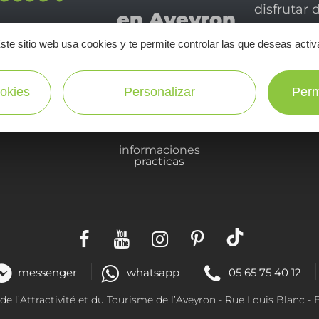
disfrutar 
en Aveyron
ste sitio web usa cookies y te permite controlar las que deseas activ
¡SUSCRÍBASE A NUESTRO NEWSLETTER AQUÍ!
okies
Personalizar
Perm
informaciones
practicas
messenger
whatsapp
05 65 75 40 12
 l’Attractivité et du Tourisme de l’Aveyron - R
ue Louis Blanc
- 