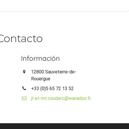
Contacto
Información
12800 Sauveterre-de-
Rouergue
+33 (0)5 65 72 13 52
jl-et-mt.couderc@wanadoo.fr