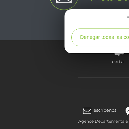
E
Denegar todas las co
carta
escríbenos
Agence Départementale de