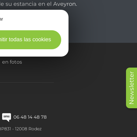
de su estancia en el Aveyron.
ar
itir todas las cookies
en fotos
Newsletter
06 48 14 48 78
BP831 -
12008
Rodez