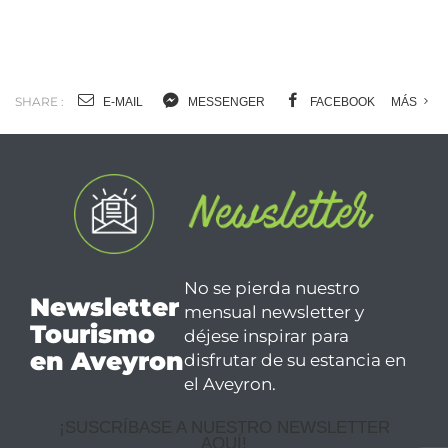
SHARE :
E-MAIL
MESSENGER
FACEBOOK
MÁS
No se pierda nuestro
Newsletter
mensual newsletter y
Tourismo
déjese inspirar para
en Aveyron
disfrutar de su estancia en
el Aveyron.
¡SUSCRÍBASE A NUESTRO NEWSLETTER
AQUÍ!