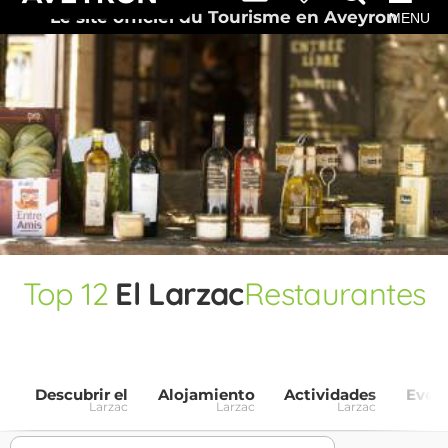
Le site officiel du Tourisme en Aveyron
MENU
Top
12
El Larzac
Restaurantes
Descubrir el
Alojamiento
Actividades
Even
Larzac
Larzac
Larzac
La