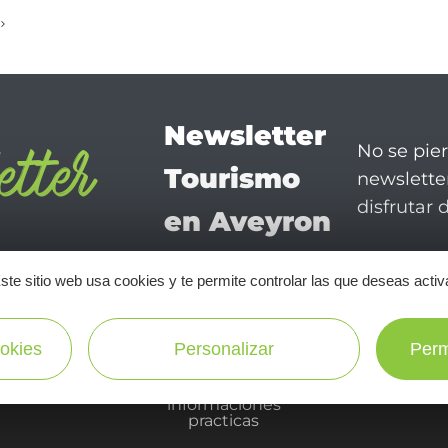
Newsletter
No se pie
Tourismo
newsletter
disfrutar 
en Aveyron
¡SUSCRÍBASE A NUESTRO NEWSLETTER AQUÍ!
ste sitio web usa cookies y te permite controlar las que deseas activ
okies
Personalizar
Perm
informaciones
practicas