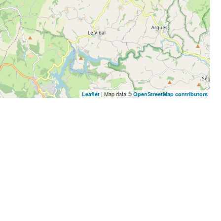
| Map data ©
Leaflet
OpenStreetMap contributors