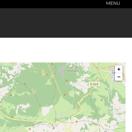
MENU
+
−