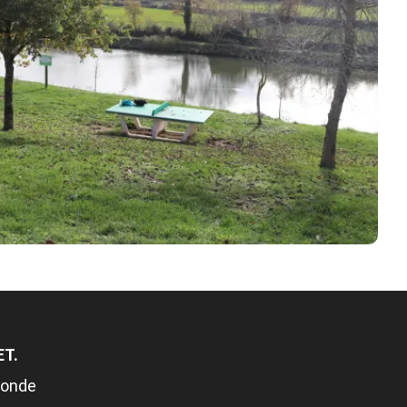
ET.
gonde