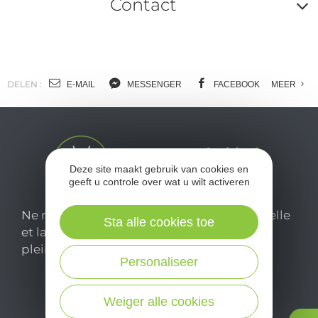
Contact
A
o
m
DELEN :
E-MAIL
MESSENGER
FACEBOOK
MEER
l
c
Deze site maakt gebruik van cookies en
geeft u controle over wat u wilt activeren
Ne manquez pas notre newsletter mensuelle
Sta alle cookies toe
et laissez-vous inspirer pour profiter
pleinement de votre séjour en Aveyron.
Personaliseer
Je m'abonne ici
Weiger alle cookies