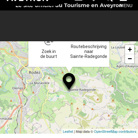
Le site officiel du Tourisme en Aveyron
MENU
×
Routebeschrijving
+
Zoek in
naar
de buurt
Sainte-Radegonde
−
Leaflet
| Map data ©
OpenStreetMap contributors