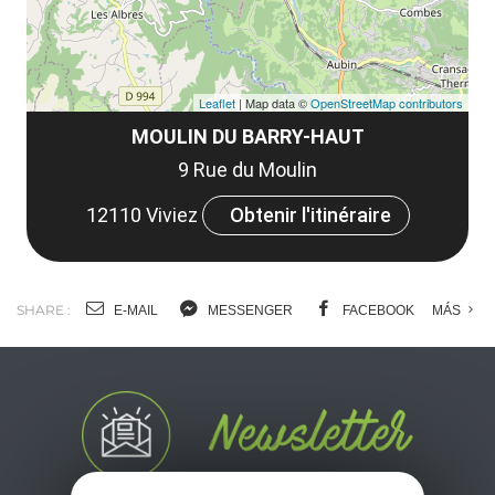
Leaflet
| Map data ©
OpenStreetMap contributors
MOULIN DU BARRY-HAUT
9 Rue du Moulin
12110 Viviez
Obtenir l'itinéraire
SHARE :
E-MAIL
MESSENGER
FACEBOOK
MÁS