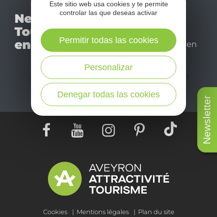
Este sitio web usa cookies y te permite
No se pierda nuestro
controlar las que deseas activar
Newsletter
mensual newsletter y
Tourismo
déjese inspirar para
Permitir todas las cookies
en Aveyron
disfrutar de su estancia en
el Aveyron.
Personalizar
¡SUSCRÍBASE A NUESTRO NEWSLETTER
AQUÍ!
Denegar todas las cookies
Newsletter
Cookies
Mentions légales
Plan du site