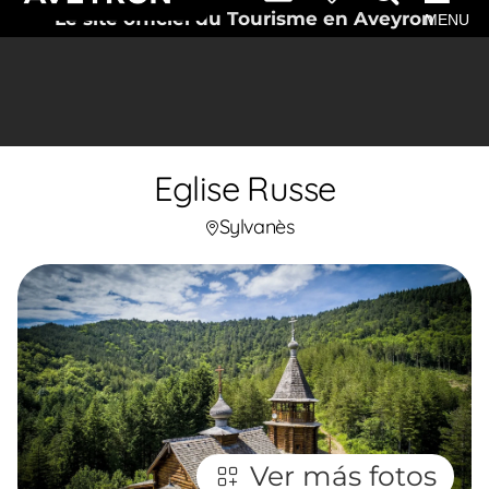
Le site officiel du Tourisme en Aveyron
MENU
Eglise Russe
Sylvanès
Ver más fotos