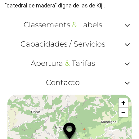
"catedral de madera" digna de las de Kiji.
Classements
&
Labels
Af
Capacidades / Servicios
ou
Af
ma
Apertura
&
Tarifas
ou
le
Af
ma
Contacto
la
ou
le
Af
ma
la
+
ou
le
−
ma
ou
le
et