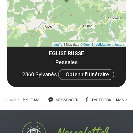
co
tar
Leaflet
| Map data ©
OpenStreetMap contributors
EGLISE RUSSE
Pessales
12360 Sylvanès
Obtenir l'itinéraire
SHARE :
E-MAIL
MESSENGER
FACEBOOK
MÁS