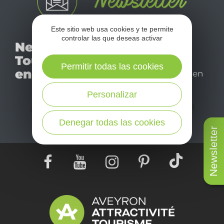
Este sitio web usa cookies y te permite
No se pierda nuestro
controlar las que deseas activar
Newsletter
mensual newsletter y
Tourismo
déjese inspirar para
Permitir todas las cookies
en Aveyron
disfrutar de su estancia en
el Aveyron.
Personalizar
¡SUSCRÍBASE A NUESTRO NEWSLETTER
AQUÍ!
Denegar todas las cookies
Newsletter