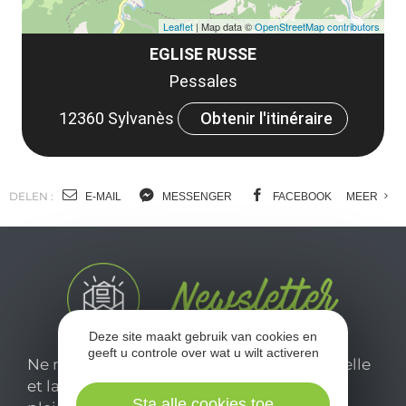
Leaflet
| Map data ©
OpenStreetMap contributors
EGLISE RUSSE
Pessales
12360 Sylvanès
Obtenir l'itinéraire
DELEN :
E-MAIL
MESSENGER
FACEBOOK
MEER
Deze site maakt gebruik van cookies en
geeft u controle over wat u wilt activeren
Ne manquez pas notre newsletter mensuelle
et laissez-vous inspirer pour profiter
Sta alle cookies toe