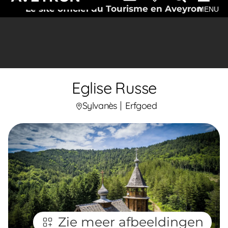
Le site officiel du Tourisme en Aveyron
MENU
Eglise Russe
Sylvanès
Erfgoed
Zie meer afbeeldingen