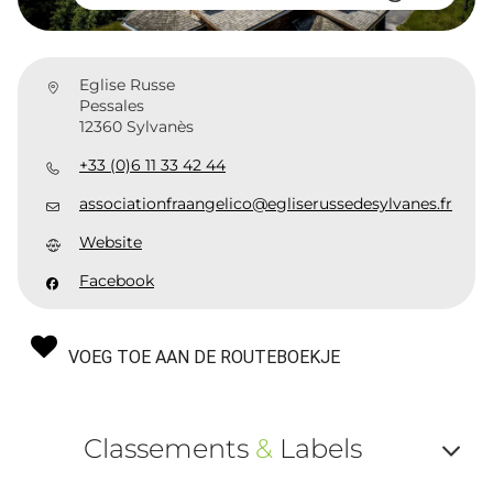
Eglise Russe
Pessales
12360 Sylvanès
+33 (0)6 11 33 42 44
associationfraangelico@egliserussedesylvanes.fr
Website
Facebook
VOEG TOE AAN DE ROUTEBOEKJE
Classements
&
Labels