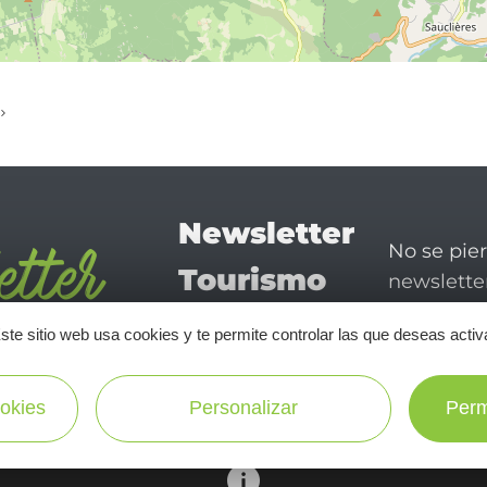
Newsletter
No se pie
Tourismo
newsletter
disfrutar 
en Aveyron
ste sitio web usa cookies y te permite controlar las que deseas activ
¡SUSCRÍBASE A NUESTRO NEWSLETTER AQUÍ!
okies
Personalizar
Perm