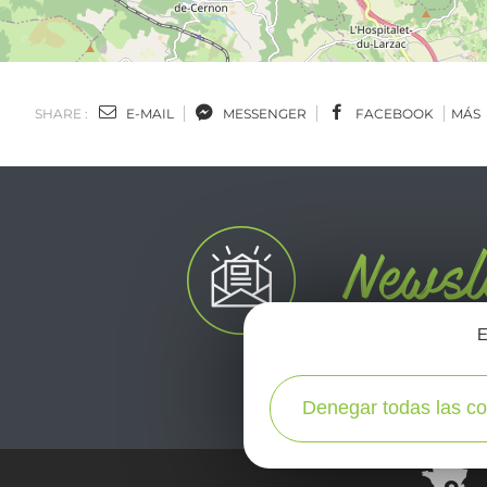
SHARE :
E-MAIL
MESSENGER
FACEBOOK
MÁS
E
Denegar todas las co