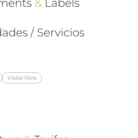
ements
&
Labels
ades / Servicios
Visite libre