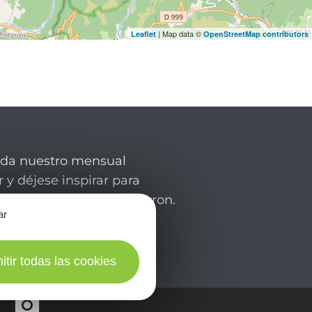
| Map data ©
Leaflet
OpenStreetMap contributors
rda nuestro mensual
 y déjese inspirar para
de su estancia en el Aveyron.
ar
itir todas las cookies