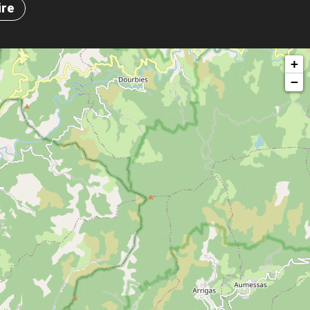
ire
+
−