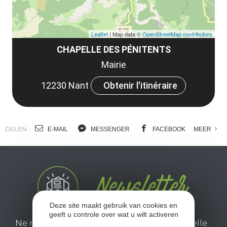
Leaflet
| Map data ©
OpenStreetMap contributors
CHAPELLE DES PÉNITENTS
Mairie
12230 Nant
Obtenir l'itinéraire
DELEN :
E-MAIL
MESSENGER
FACEBOOK
MEER
Deze site maakt gebruik van cookies en
geeft u controle over wat u wilt activeren
Ne manquez pas notre newsletter mensuelle