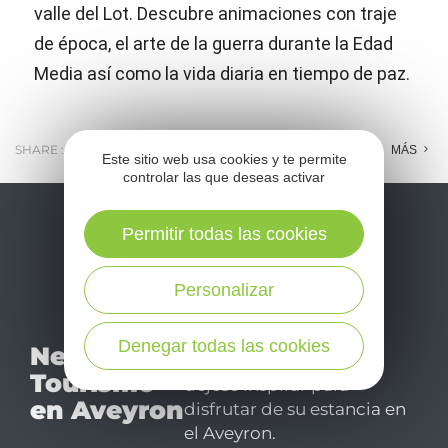
valle del Lot. Descubre animaciones con traje
de época, el arte de la guerra durante la Edad
Media así como la vida diaria en tiempo de paz.
SHARE :
E-MAIL
MESSENGER
FACEBOOK
MÁS
Este sitio web usa cookies y te permite
controlar las que deseas activar
Permitir todas las cookies
Personalizar
No se pierda nuestro
Denegar todas las cookies
Newsletter
mensual newsletter y
Tourismo
déjese inspirar para
en Aveyron
disfrutar de su estancia en
el Aveyron.