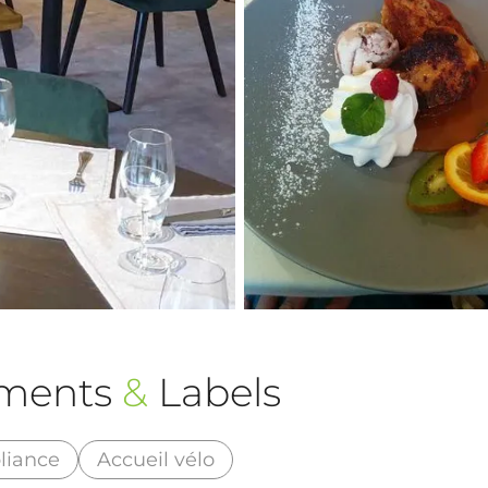
ements
&
Labels
liance
Accueil vélo