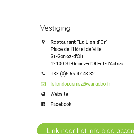
Vestiging
Restaurant "Le Lion d'Or"
Place de l'Hôtel de Ville
St-Geniez-d'Olt
12130 St-Geniez-d'Olt-et-d'Aubrac
+33 (0)5 65 47 43 32
leliondor.geniez@wanadoo.fr
Website
Facebook
Link naar het info blad acc