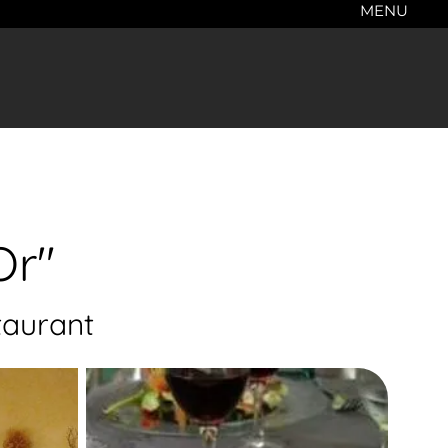
MENU
Or"
taurant