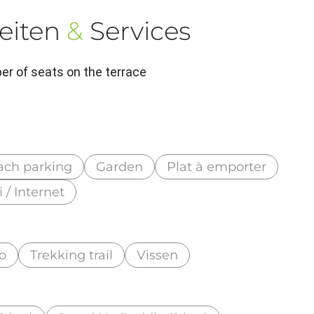
eiten
&
Services
r of seats on the terrace
ach parking
Garden
Plat à emporter
i / Internet
o
Trekking trail
Vissen