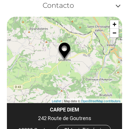
ma
Contacto
la
ou
le
Af
ma
la
+
ou
le
−
ma
ou
le
et
co
tar
Leaflet
| Map data ©
OpenStreetMap contributors
CARPE DIEM
242 Route de Goutrens