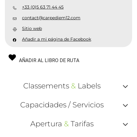
+33 (0)5 63 71 44 45
contact@carpediem12.com
Sitio web
Añadir a mi página de Facebook
AÑADIR AL LIBRO DE RUTA
Classements
&
Labels
Af
Capacidades / Servicios
ou
Af
ma
Apertura
&
Tarifas
ou
le
Af