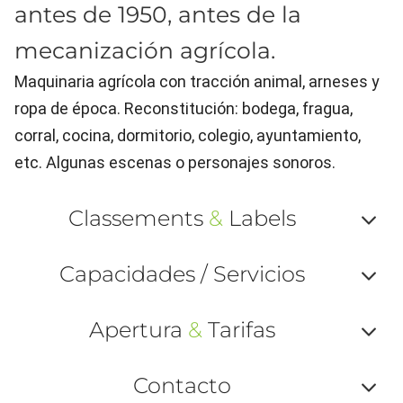
antes de 1950, antes de la
mecanización agrícola.
Maquinaria agrícola con tracción animal, arneses y
ropa de época. Reconstitución: bodega, fragua,
corral, cocina, dormitorio, colegio, ayuntamiento,
etc. Algunas escenas o personajes sonoros.
Classements
&
Labels
Af
Capacidades / Servicios
ou
Af
ma
Apertura
&
Tarifas
ou
le
Af
ma
Contacto
la
ou