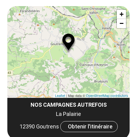
le
Af
ma
la
+
ou
le
−
ma
ou
le
et
co
tar
Leaflet
| Map data ©
OpenStreetMap contributors
NOS CAMPAGNES AUTREFOIS
La Palairie
12390 Goutrens
Obtenir l'itinéraire