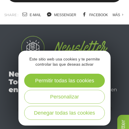
SHARE :
E-MAIL
MESSENGER
FACEBOOK
MÁS
Este sitio web usa cookies y te permite
controlar las que deseas activar
No se pierda nuestro
Newsletter
mensual newsletter y
Tourismo
Permitir todas las cookies
déjese inspirar para
en Aveyron
disfrutar de su estancia en
el Aveyron.
Personalizar
¡SUSCRÍBASE A NUESTRO NEWSLETTER
Denegar todas las cookies
AQUÍ!