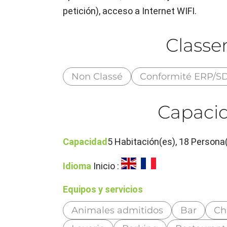
petición), acceso a Internet WIFI.
Class
Non Classé
Conformité ERP/SD
Capacid
Capacidad
5 Habitación(es), 18 Persona(
Idioma
Inicio :
Equipos y servicios
Animales admitidos
Bar
Ch