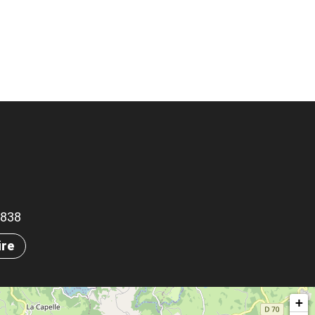
.5838
ire
+