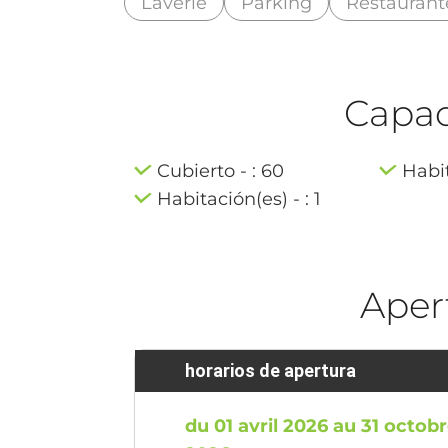
Laverie
Parking
Restaurant
Capaci
Cubierto - : 60
Habit
Habitación(es) - : 1
Aper
horarios de apertura
du 01 avril 2026 au 31 octob