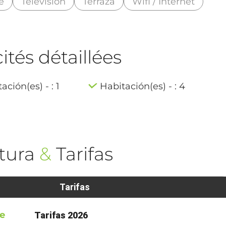
e
Televisión
Terraza
Wifi / Internet
tés détaillées
ación(es) - : 1
Habitación(es) - : 4
tura
&
Tarifas
Tarifas
re
Tarifas 2026