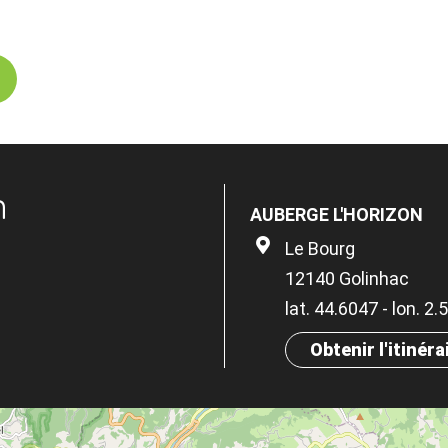
n
AUBERGE L'HORIZON
Le Bourg
12140 Golinhac
lat. 44.6047 - lon. 2
Obtenir l'itinéra