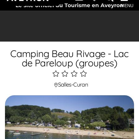
Le site officiel du Tourisme en Aveyron
MENU
Camping Beau Rivage - Lac
de Pareloup (groupes)
4
étoiles
Salles-Curan