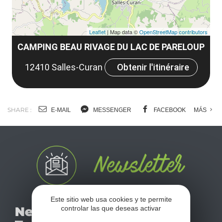
Leaflet
| Map data ©
OpenStreetMap contributors
CAMPING BEAU RIVAGE DU LAC DE PARELOUP
12410 Salles-Curan
Obtenir l'itinéraire
SHARE :
E-MAIL
MESSENGER
FACEBOOK
MÁS
Este sitio web usa cookies y te permite
No se pierda nuestro
Newsletter
controlar las que deseas activar
mensual newsletter y