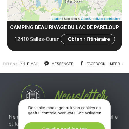
Leaflet
| Map data ©
OpenStreetMap contributors
CAMPING BEAU RIVAGE DU LAC DE PARELOUP
12410 Salles-Curan
Obtenir l'itinéraire
DELEN :
E-MAIL
MESSENGER
FACEBOOK
MEER
Deze site maakt gebruik van cookies en
geeft u controle over wat u wilt activeren
Ne manquez pas notre newsletter mensuelle
et laissez-vous inspirer pour profiter