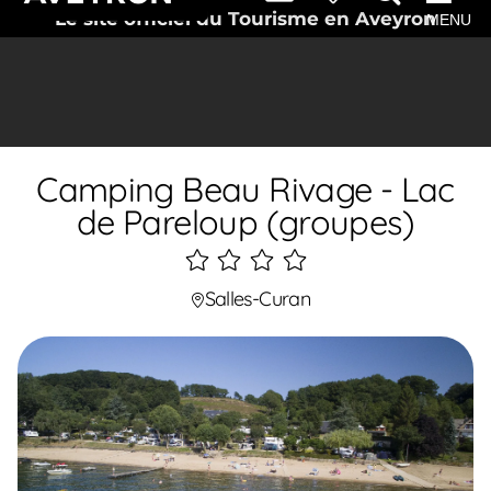
Le site officiel du Tourisme en Aveyron
MENU
Camping Beau Rivage - Lac
de Pareloup (groupes)
4
étoiles
Salles-Curan