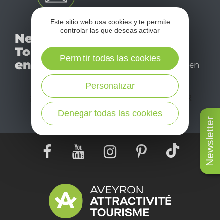
Este sitio web usa cookies y te permite
No se pierda nuestro
controlar las que deseas activar
Newsletter
mensual newsletter y
Tourismo
déjese inspirar para
Permitir todas las cookies
en Aveyron
disfrutar de su estancia en
el Aveyron.
Personalizar
¡SUSCRÍBASE A NUESTRO NEWSLETTER
AQUÍ!
Denegar todas las cookies
Newsletter