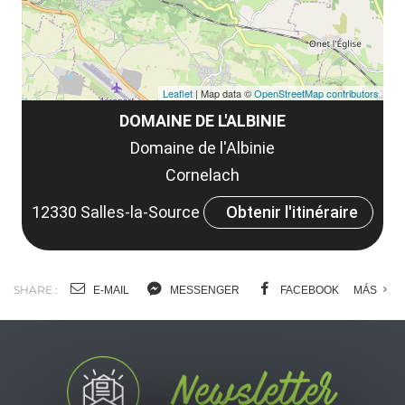
Leaflet
| Map data ©
OpenStreetMap contributors
DOMAINE DE L'ALBINIE
Domaine de l'Albinie
Cornelach
12330 Salles-la-Source
Obtenir l'itinéraire
SHARE :
E-MAIL
MESSENGER
FACEBOOK
MÁS