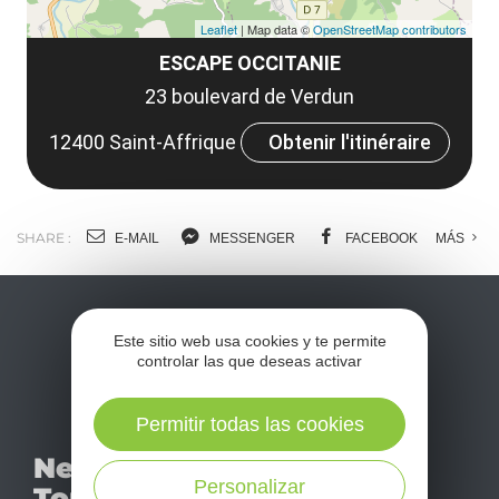
Leaflet
| Map data ©
OpenStreetMap contributors
ESCAPE OCCITANIE
23 boulevard de Verdun
12400 Saint-Affrique
Obtenir l'itinéraire
SHARE :
E-MAIL
MESSENGER
FACEBOOK
MÁS
Este sitio web usa cookies y te permite
controlar las que deseas activar
Permitir todas las cookies
No se pierda nuestro
Newsletter
mensual newsletter y
Personalizar
Tourismo