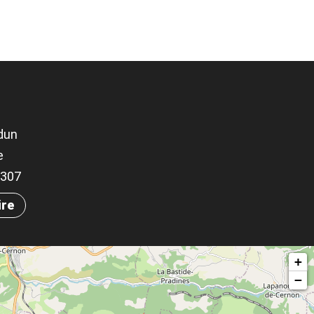
dun
e
88307
ire
+
−