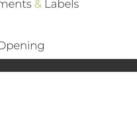
ements
&
Labels
Opening
1