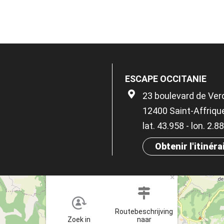
ESCAPE OCCITANIE
23 boulevard de Ver
12400 Saint-Affriqu
lat. 43.958 - lon. 2.
Obtenir l'itinéra
×
Routebeschrijving
Zoek in
naar