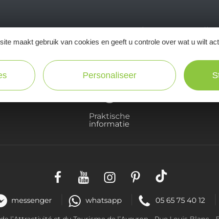
Ne manquez pas notre newsletter mensuelle e
ite maakt gebruik van cookies en geeft u controle over wat u wilt ac
inspirer pour profiter pleinement de votre séj
es
Personaliseer
S
Praktische
informatie
messenger
whatsapp
05 65 75 40 12
 l’Attractivité et du Tourisme de l’Aveyron -
Rue Louis Blanc
- 