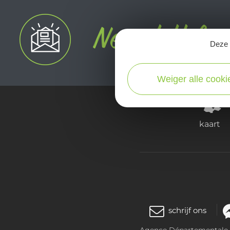
Deze s
Weiger alle cooki
kaart
schrijf ons
Agence Départementale de