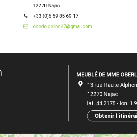
12270 Najac
+33 (0)6 59 85 69 17
oberle.celine47@gmail.com
n
MEUBLÉ DE MME OBER
13 rue Haute Alphon
12270 Najac
lat. 44.2178 - lon. 1
Obtenir l'itinéra