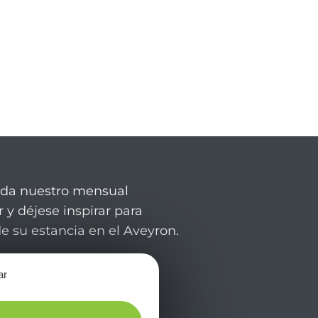
rda nuestro mensual
 y déjese inspirar para
de su estancia en el Aveyron.
ar