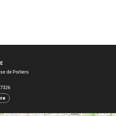
LE
se de Poitiers
.97326
ire