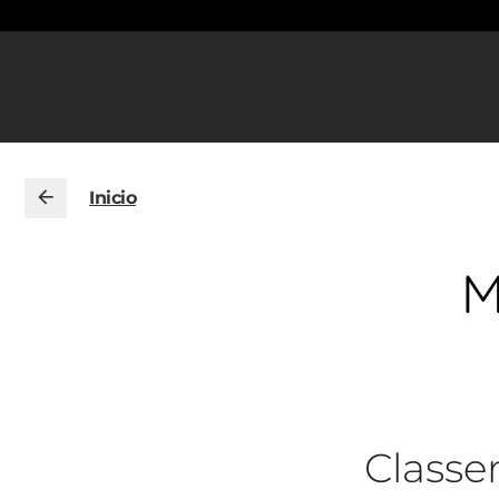
Inicio
M
Class