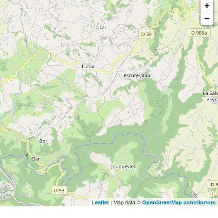
+
−
| Map data ©
Leaflet
OpenStreetMap contributors