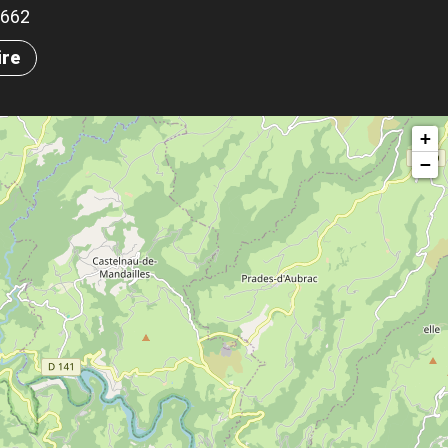
.7662
ire
+
−