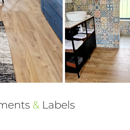
ements
&
Labels