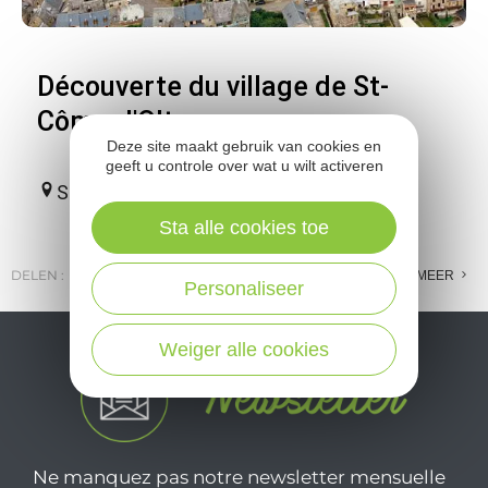
Découverte du village de St-
Côme d'Olt
Deze site maakt gebruik van cookies en
geeft u controle over wat u wilt activeren
Saint-Côme-d'Olt
Sta alle cookies toe
DELEN :
E-MAIL
MESSENGER
FACEBOOK
MEER
Personaliseer
Weiger alle cookies
Ne manquez pas notre newsletter mensuelle