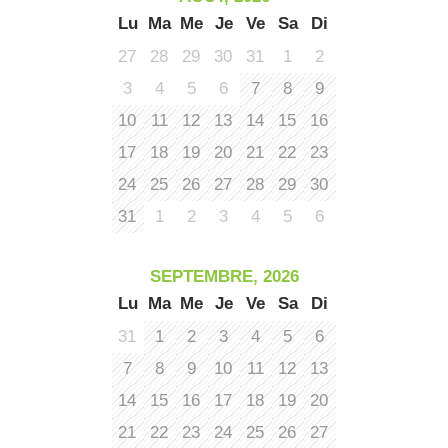
le
Lu
Ma
Me
Je
Ve
Sa
Di
co
27
28
29
30
31
1
2
3
4
5
6
7
8
9
10
11
12
13
14
15
16
17
18
19
20
21
22
23
24
25
26
27
28
29
30
31
1
2
3
4
5
6
SEPTEMBRE, 2026
Lu
Ma
Me
Je
Ve
Sa
Di
31
1
2
3
4
5
6
7
8
9
10
11
12
13
14
15
16
17
18
19
20
21
22
23
24
25
26
27