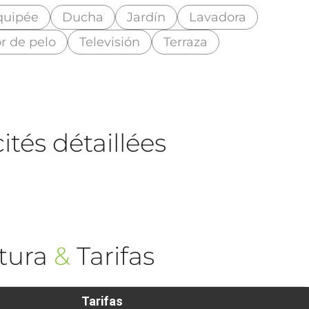
quipée
Ducha
Jardín
Lavadora
r de pelo
Televisión
Terraza
tés détaillées
tura
&
Tarifas
Tarifas