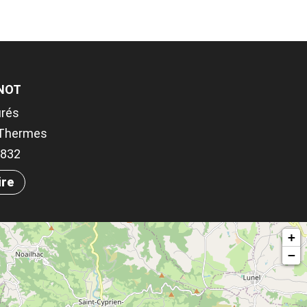
NOT
urés
-Thermes
.2832
ire
+
−