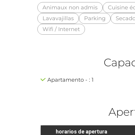
Animaux non admis
Cuisine é
Lavavajillas
Parking
Secado
Wifi / Internet
Capaci
Apartamento - : 1
Aper
horarios de apertura