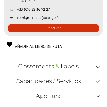
12140 Le Fel
+33 (0)6 32 36 72 27
remi.guennoc@orange.fr
Reservar
AÑADIR AL LIBRO DE RUTA
Classements
&
Labels
Af
Capacidades / Servicios
ou
Af
ma
Apertura
ou
le
Af