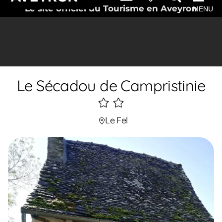
Le site officiel du Tourisme en Aveyron
MENU
Le Sécadou de Campristinie
2
étoiles
Le Fel