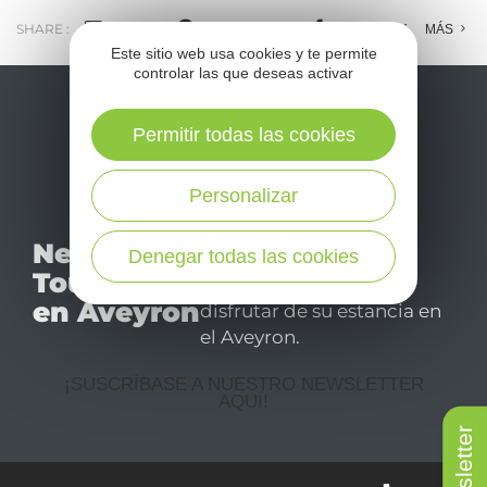
SHARE :
E-MAIL
MESSENGER
FACEBOOK
MÁS
Este sitio web usa cookies y te permite
controlar las que deseas activar
Permitir todas las cookies
Personalizar
No se pierda nuestro
Newsletter
Denegar todas las cookies
mensual newsletter y
Tourismo
déjese inspirar para
en Aveyron
disfrutar de su estancia en
el Aveyron.
¡SUSCRÍBASE A NUESTRO NEWSLETTER
AQUÍ!
Newsletter