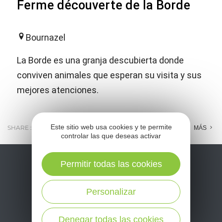
Ferme découverte de la Borde
Bournazel
La Borde es una granja descubierta donde
conviven animales que esperan su visita y sus
mejores atenciones.
Este sitio web usa cookies y te permite
SHARE :
E-MAIL
MESSENGER
FACEBOOK
MÁS
controlar las que deseas activar
Permitir todas las cookies
Personalizar
Denegar todas las cookies
No se pierda nuestro