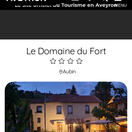
Le site officiel du Tourisme en Aveyron
MENU
Le Domaine du Fort
4
étoiles
Aubin