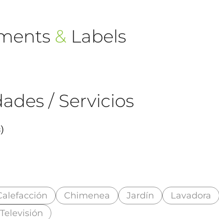
ements
&
Labels
ades / Servicios
)
Calefacción
Chimenea
Jardín
Lavadora
Televisión