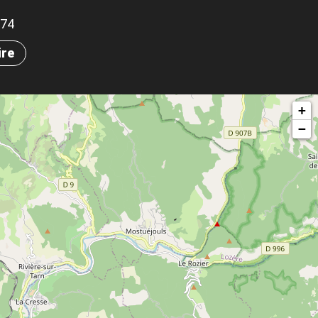
374
ire
+
−