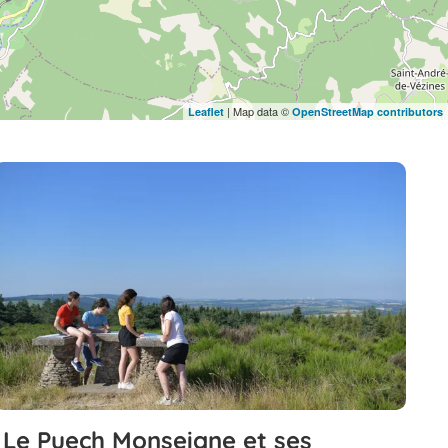
| Map data ©
Leaflet
OpenStreetMap contributors
Le Puech Monseigne et ses