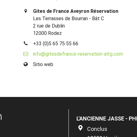
Gites de France Aveyron Réservation
Les Terrasses de Bourran - Bât C
2 rue de Dublin
12000 Rodez
+33 (0)5 65 75 55 66
info@gitesdefrance-reservation-altg.com
Sitio web
n
L'ANCIENNE JASSE - PH
Conclus