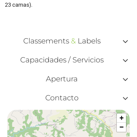
23 camas).
Classements
&
Labels
Af
Capacidades / Servicios
ou
Af
ma
Apertura
ou
le
Af
ma
Contacto
la
ou
le
Af
ma
la
+
ou
le
−
ma