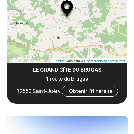
ou
le
et
co
tar
Leaflet
| Map data ©
OpenStreetMap contributors
LE GRAND GÎTE DU BRUGAS
1 route du Brugas
12550 Saint-Juéry
Obtenir l'itinéraire