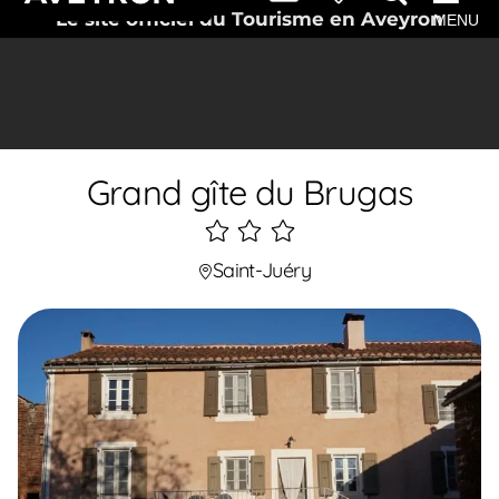
Le site officiel du Tourisme en Aveyron
MENU
Grand gîte du Brugas
3
étoiles
Saint-Juéry