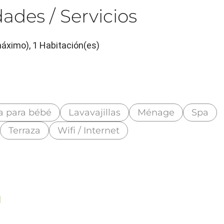
ades / Servicios
máximo), 1 Habitación(es)
 para bébé
Lavavajillas
Ménage
Spa
Terraza
Wifi / Internet
d