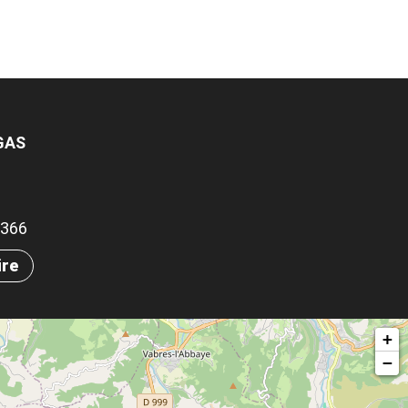
GAS
69366
ire
+
−