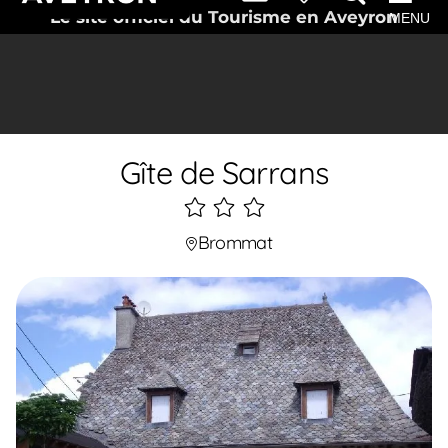
Le site officiel du Tourisme en Aveyron
MENU
Gîte de Sarrans
3
étoiles
Brommat