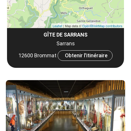
Leaflet
| Map data ©
OpenStreetMap contributors
GÎTE DE SARRANS
Sarrans
12600 Brommat
Obtenir l'itinéraire