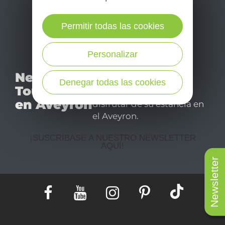
Permitir todas las cookies
Personalizar
No se pierda nuestro
Newsletter
mensual newsletter y
Denegar todas las cookies
Tourismo
déjese inspirar para
en Aveyron
disfrutar de su estancia en
el Aveyron.
¡SUSCRÍBASE A NUESTRO NEWSLETTER
AQUÍ!
Newsletter