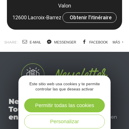
Valon
12600 Lacroix-Barrez
Obtenir l'itinéraire
SHARE :
E-MAIL
MESSENGER
FACEBOOK
MÁS
Este sitio web usa cookies y te permite
controlar las que deseas activar
No se pierda nuestro
Newsletter
mensual newsletter y
Permitir todas las cookies
Tourismo
déjese inspirar para
en Aveyron
disfrutar de su estancia en
Personalizar
el Aveyron.