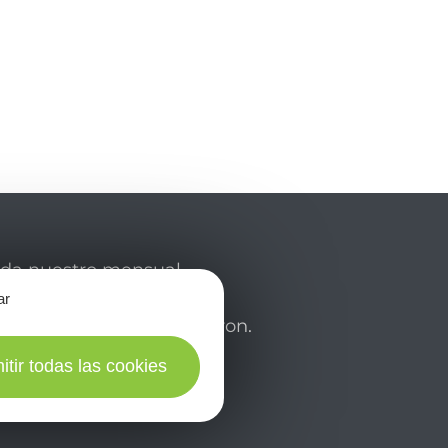
rda nuestro mensual
 y déjese inspirar para
ar
de su estancia en el Aveyron.
itir todas las cookies