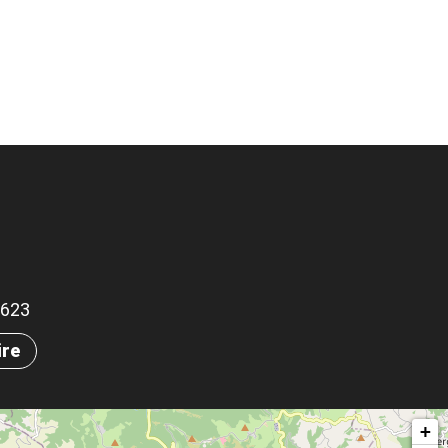
25623
ire
+