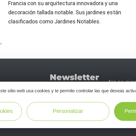
Francia con su arquitectura innovadora y una
decoración tallada notable. Sus jardines están
clasificados como Jardines Notables.
Newsletter
No se pie
Tourismo
newsletter
ste sitio web usa cookies y te permite controlar las que deseas activ
disfrutar 
en Aveyron
okies
Personalizar
Perm
¡SUSCRÍBASE A NUESTRO NEWSLETTER AQUÍ!