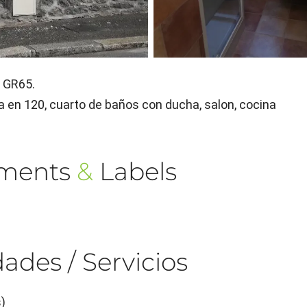
l GR65.
 en 120, cuarto de baños con ducha, salon, cocina
ements
&
Labels
ades / Servicios
)