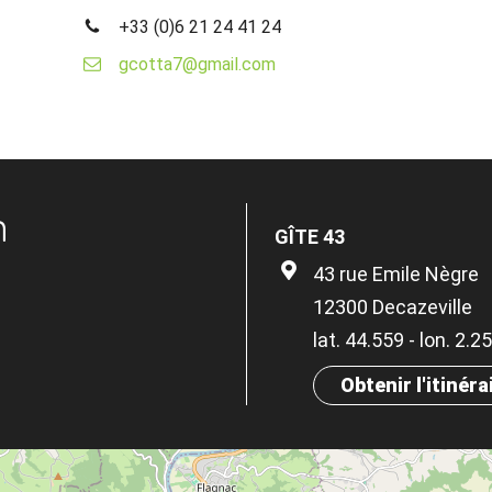
+33 (0)6 21 24 41 24
gcotta7@gmail.com
n
GÎTE 43
43 rue Emile Nègre
12300 Decazeville
lat. 44.559 - lon. 2.
Obtenir l'itinéra