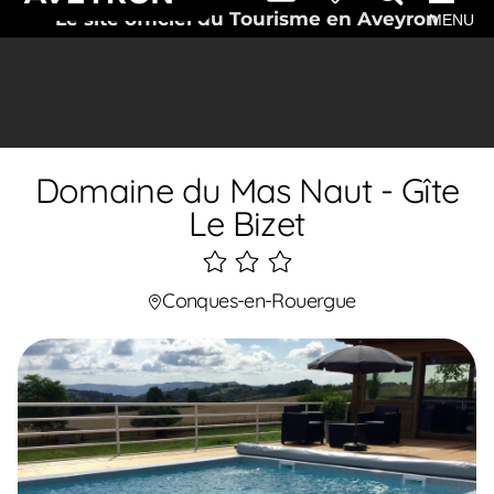
Le site officiel du Tourisme en Aveyron
MENU
Domaine du Mas Naut - Gîte
Le Bizet
3
étoiles
Conques-en-Rouergue