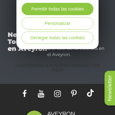
Permitir todas las cookies
Personalizar
No se pierda nuestro
Newsletter
mensual newsletter y
Denegar todas las cookies
Tourismo
déjese inspirar para
en Aveyron
disfrutar de su estancia en
el Aveyron.
¡SUSCRÍBASE A NUESTRO NEWSLETTER
AQUÍ!
Newsletter