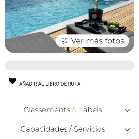
Ver más fotos
AÑADIR AL LIBRO DE RUTA
Classements
&
Labels
Af
Capacidades / Servicios
ou