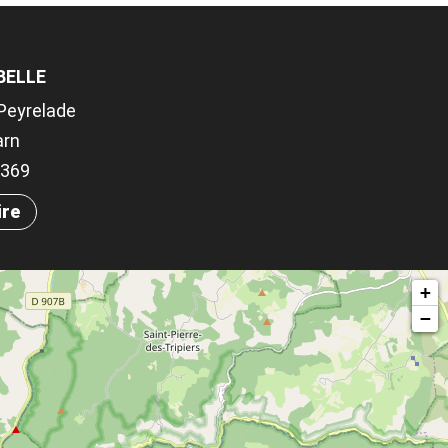
BELLE
 Peyrelade
arn
.1369
ire
+
−