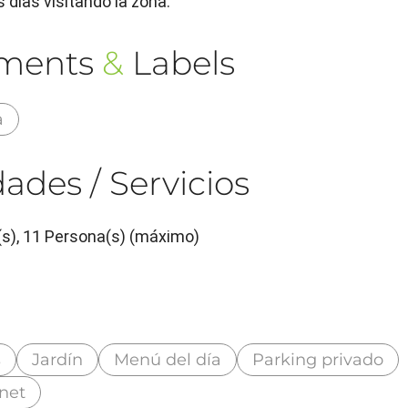
 días visitando la zona.
ements
&
Labels
a
ades / Servicios
(s), 11 Persona(s) (máximo)
s
Jardín
Menú del día
Parking privado
rnet