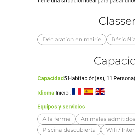
tiene una situación ideal para pasar unos
Class
Déclaration en mairie
Résidéli
Capacid
Capacidad
5 Habitación(es), 11 Persona
Idioma
Inicio :
Equipos y servicios
A la ferme
Animales admitido
Piscina descubierta
Wifi / Inte