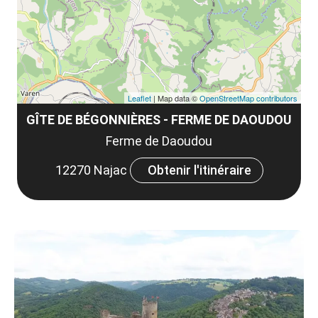
tar
Leaflet
| Map data ©
OpenStreetMap contributors
GÎTE DE BÉGONNIÈRES - FERME DE DAOUDOU
Ferme de Daoudou
12270 Najac
Obtenir l'itinéraire