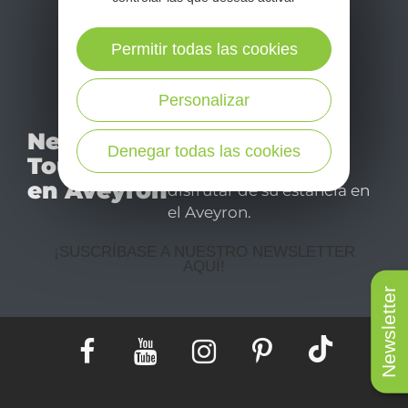
Permitir todas las cookies
Personalizar
No se pierda nuestro
Newsletter
mensual newsletter y
Denegar todas las cookies
Tourismo
déjese inspirar para
en Aveyron
disfrutar de su estancia en
el Aveyron.
¡SUSCRÍBASE A NUESTRO NEWSLETTER
AQUÍ!
Newsletter