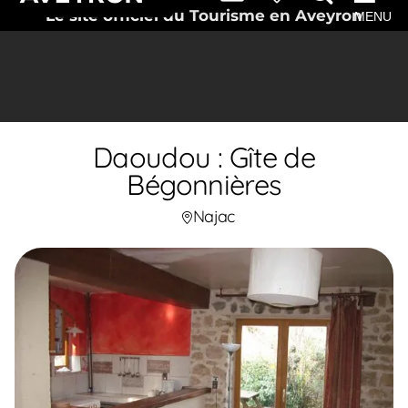
Le site officiel du Tourisme en Aveyron
MENU
Daoudou : Gîte de
Bégonnières
Najac