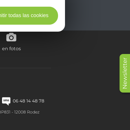
itir todas las cookies
en fotos
Newsletter
06 48 14 48 78
BP831 -
12008
Rodez