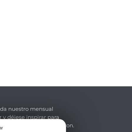
rda nuestro mensual
 y déjese inspirar para
de su estancia en el Aveyron.
ar