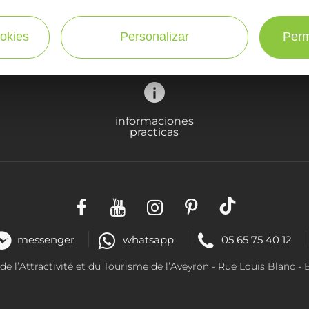
¡SUSCRÍBASE A NUESTRO NEWSLETTER AQUÍ!
okies
Personalizar
Perm
informaciones
practicas
messenger
whatsapp
05 65 75 40 12
 l’Attractivité et du Tourisme de l’Aveyron - R
ue Louis Blanc
- 