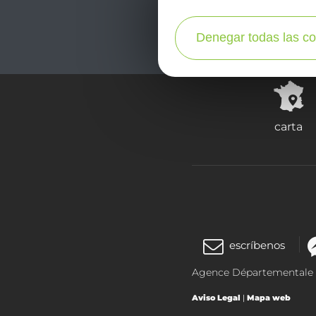
Denegar todas las co
carta
escríbenos
Agence Départementale de
Aviso Legal
|
Mapa web