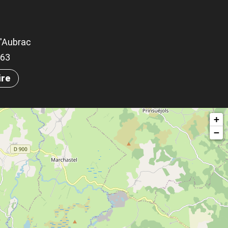
d'Aubrac
863
ire
+
−