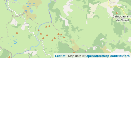
| Map data ©
Leaflet
OpenStreetMap contributors