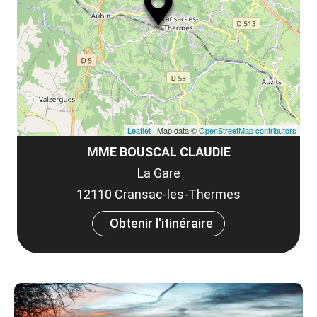
le
et
co
tar
Leaflet
| Map data ©
OpenStreetMap contributors
MME BOUSCAL CLAUDIE
La Gare
12110 Cransac-les-Thermes
Obtenir l'itinéraire