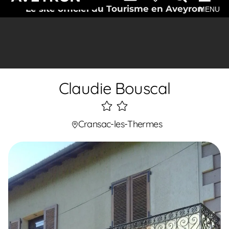
Le site officiel du Tourisme en Aveyron
MENU
Claudie Bouscal
2
étoiles
Cransac-les-Thermes