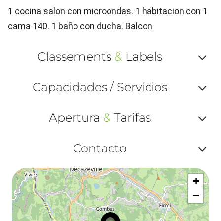
1 cocina salon con microondas. 1 habitacion con 1
cama 140. 1 baño con ducha. Balcon
Classements
&
Labels
Af
Capacidades / Servicios
ou
Af
ma
Apertura
&
Tarifas
ou
le
Af
ma
Contacto
la
ou
le
Af
ma
la
+
ou
le
−
ma
ou