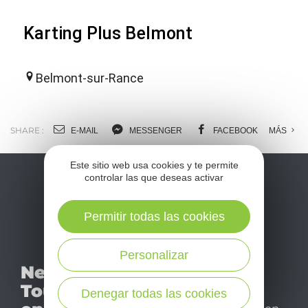
Karting Plus Belmont
Belmont-sur-Rance
SHARE :
E-MAIL
MESSENGER
FACEBOOK
MÁS
Este sitio web usa cookies y te permite
controlar las que deseas activar
Permitir todas las cookies
Personalizar
No se pierda nuestro
Newsletter
mensual newsletter y
Tourismo
déjese inspirar para
Denegar todas las cookies