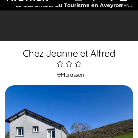
Le site officiel du Tourisme en Aveyron
MENU
Chez Jeanne et Alfred
3
étoiles
Murasson